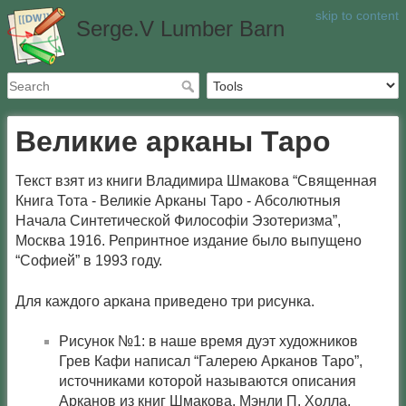
skip to content
Serge.V Lumber Barn
Великие арканы Таро
Текст взят из книги Владимира Шмакова “Священная
Книга Тота - Великiе Арканы Таро - Абсолютныя
Начала Синтетической Философiи Эзотеризма”,
Москва 1916. Репринтное издание было выпущено
“Софией” в 1993 году.
Для каждого аркана приведено три рисунка.
Рисунок №1: в наше время дуэт художников
Грев Кафи написал “Галерею Арканов Таро”,
источниками которой называются описания
Арканов из книг Шмакова, Мэнли П. Холла,