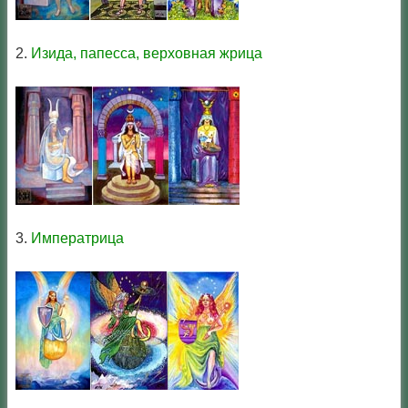
2.
Изида, папесса, верховная жрица
3.
Императрица