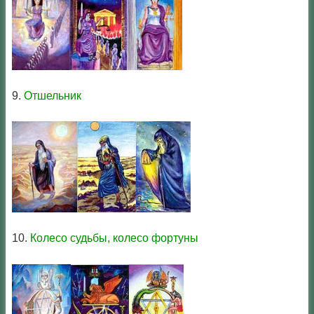
9.
Отшельник
10.
Колесо судьбы, колесо фортуны