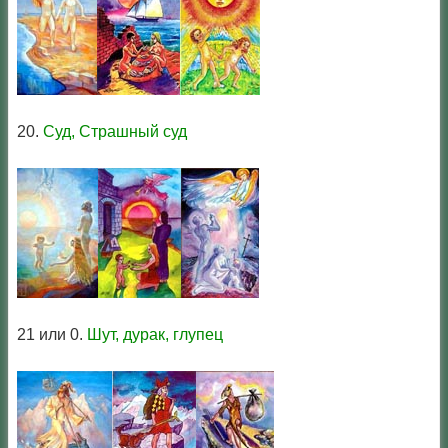
20.
Суд, Страшный суд
21 или 0.
Шут, дурак, глупец