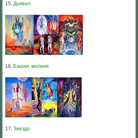
15.
Дьявол
16.
Башня, молния
17.
Звезда