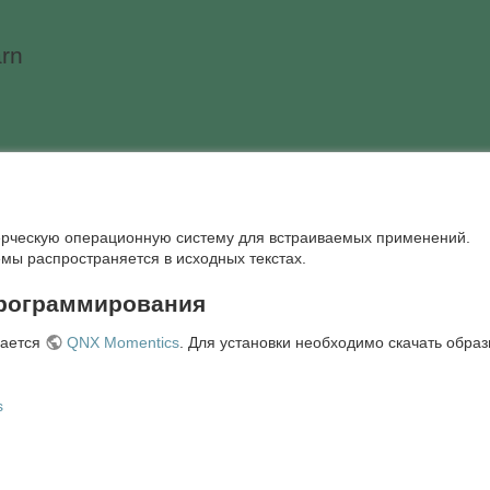
rn
рческую операционную систему для встраиваемых применений.
емы распространяется в исходных текстах.
программирования
вается
QNX Momentics
. Для установки необходимо скачать обра
s