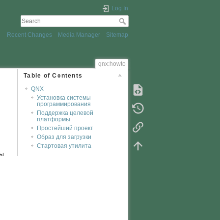
Log In
Recent Changes
Media Manager
Sitemap
qnx:howto
Table of Contents
QNX
Установка системы
программирования
Поддержка целевой
платформы
Простейший проект
Образ для загрузки
Стартовая утилита
зы