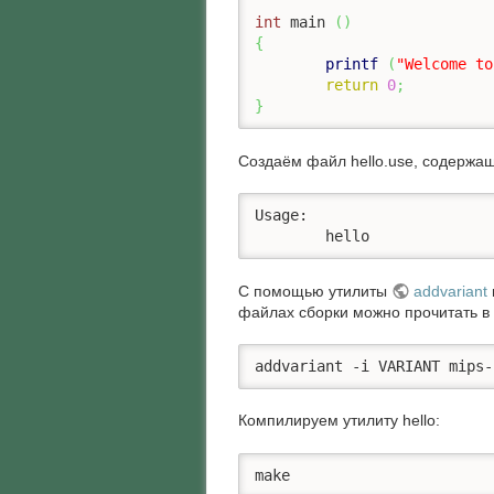
int
 main 
(
)
{
printf
(
"Welcome to
return
0
;
}
Создаём файл hello.use, содержа
Usage:

        hello
С помощью утилиты
addvariant
файлах сборки можно прочитать в
addvariant -i VARIANT mips-
Компилируем утилиту hello:
make