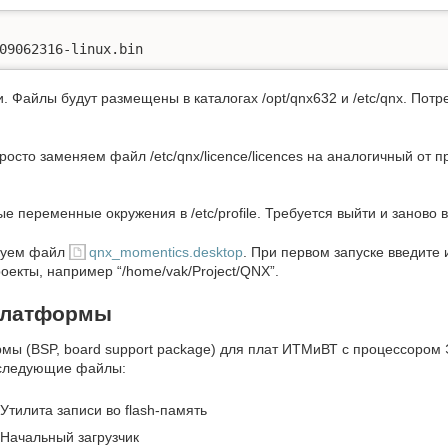
09062316-linux.bin
. Файлы будут размещены в каталогах /opt/qnx632 и /etc/qnx. Потр
росто заменяем файл /etc/qnx/licence/licences на аналогичный от 
 переменные окружения в /etc/profile. Требуется выйти и заново в
ьзуем файл
qnx_momentics.desktop
. При первом запуске введите и
екты, например “/home/vak/Project/QNX”.
платформы
мы (BSP, board support package) для плат ИТМиВТ с процессоро
 следующие файлы:
Утилита записи во flash-память
Начальный загрузчик