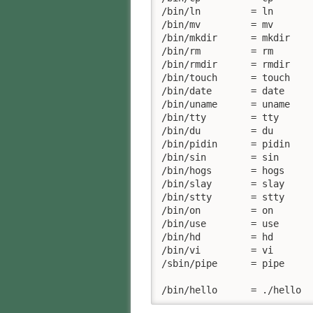
/bin/ln		= ln

/bin/mv		= mv

/bin/mkdir	= mkdir

/bin/rm		= rm

/bin/rmdir	= rmdir

/bin/touch	= touch

/bin/date	= date

/bin/uname	= uname

/bin/tty	= tty

/bin/du		= du

/bin/pidin	= pidin

/bin/sin	= sin

/bin/hogs	= hogs

/bin/slay	= slay

/bin/stty	= stty

/bin/on		= on

/bin/use	= use

/bin/hd		= hd

/bin/vi		= vi

/sbin/pipe	= pipe

/bin/hello	= ./hello