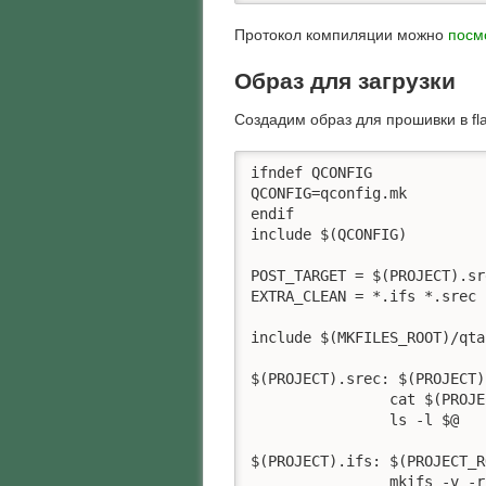
Протокол компиляции можно
посм
Образ для загрузки
Создадим образ для прошивки в f
ifndef QCONFIG

QCONFIG=qconfig.mk

endif

include $(QCONFIG)

POST_TARGET = $(PROJECT).sre
EXTRA_CLEAN = *.ifs *.srec 
include $(MKFILES_ROOT)/qta
$(PROJECT).srec: $(PROJECT)
		cat $(PROJECT_ROOT)/ipl.bin $(PROJECT).ifs | mkrec -r -oBFC00000 > $@

		ls -l $@

$(PROJECT).ifs:	$(PROJECT_ROOT)/$(PROJECT).build hello

		mkifs -v -r$(PROJECT_ROOT)/../bsp-mc24-swd $(PROJECT_ROOT)/$(PROJECT).build $@
