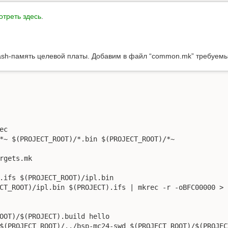
отреть здесь
.
lash-память целевой платы. Добавим в файл “common.mk” требуемы
c

*~ $(PROJECT_ROOT)/*.bin $(PROJECT_ROOT)/*~

rgets.mk

.ifs $(PROJECT_ROOT)/ipl.bin
