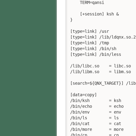
    TERM=qansi

    [+session] ksh &

}

[type=link] /usr		= /

[type=link] /lib/ldqnx.so.2	= libc.so.2

[type=link] /tmp		= /dev/shmem

[type=link] /bin/sh		= ksh

[type=link] /bin/less		= more

/lib/libc.so	= libc.so

/lib/libm.so	= libm.so

[search=${QNX_TARGET}] /lib/terminfo/q/qansi
[data=copy]

/bin/ksh	= ksh

/bin/echo	= echo

/bin/env	= env

/bin/ls		= ls

/bin/cat	= cat

/bin/more	= more

/bin/cp		= cp
