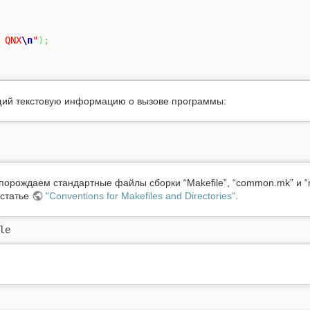
 QNX
\n
"
)
;
щий текстовую информацию о вызове программы:
порождаем стандартные файлы сборки “Makefile”, “common.mk” и “mi
 статье
"Conventions for Makefiles and Directories"
.
le