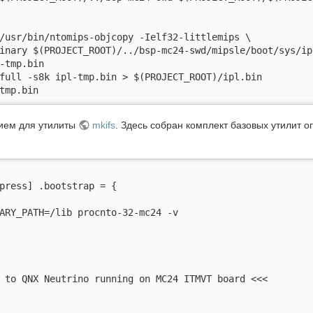
-tmp.bin
нием для утилиты
mkifs
. Здесь собран комплект базовых утилит 
press] .bootstrap = {

ARY_PATH=/lib procnto-32-mc24 -v

 to QNX Neutrino running on MC24 ITMVT board <<<
