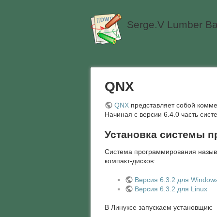
Serge.V Lumber Ba
QNX
QNX
представляет собой комме
Начиная с версии 6.4.0 часть сист
Установка системы 
Система программирования назы
компакт-дисков:
Версия 6.3.2 для Window
Версия 6.3.2 для Linux
В Линуксе запускаем установщик: