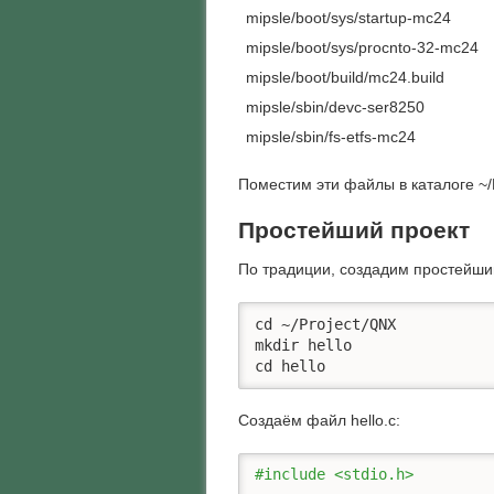
mipsle/boot/sys/startup-mc24
mipsle/boot/sys/procnto-32-mc24
mipsle/boot/build/mc24.build
mipsle/sbin/devc-ser8250
mipsle/sbin/fs-etfs-mc24
Поместим эти файлы в каталоге ~/
Простейший проект
По традиции, создадим простейший 
cd ~/Project/QNX

mkdir hello

cd hello
Создаём файл hello.c:
#include <stdio.h>