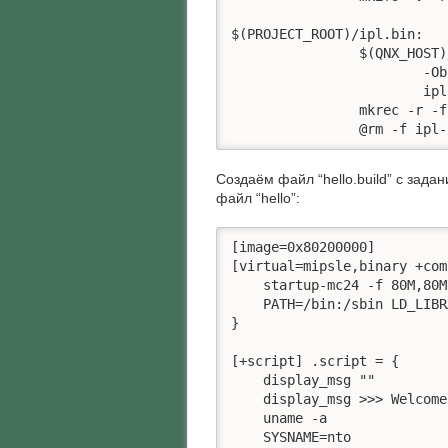
$(PROJECT_ROOT)/ipl.bin:

		$(QNX_HOST)/usr/bin/ntomips-objcopy -Ielf32-littlemips \

			-Obinary $(PROJECT_ROOT)/../bsp-mc24-swd/mipsle/boot/sys/ipl-mc24 \

			ipl-tmp.bin

		mkrec -r -ffull -s8k ipl-tmp.bin > $(PROJECT_ROOT)/ipl.bin

		@rm -f ipl
Создаём файл “hello.build” с зада
файл “hello”:
[image=0x80200000]

[virtual=mipsle,binary +com
    startup-mc24 -f 80M,80M

    PATH=/bin:/sbin LD_LIBR
}

[+script] .script = {

    display_msg ""

    display_msg >>> Welcome
    uname -a

    SYSNAME=nto
