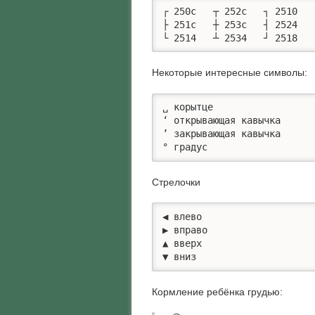
┌ 250c   ┬ 252c   ┐ 2510

├ 251c   ┼ 253c   ┤ 2524

└ 2514   ┴ 2534   ┘ 2518
Некоторые интересные символы:
␣ корытце

‘ открывающая кавычка

’ закрывающая кавычка

° градус 
Стрелочки
◀ влево

▶ вправо

▲ вверх 

▼ вниз
Кормление ребёнка грудью: