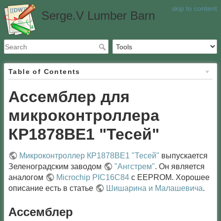
skip to content
Serge.V Lumber Barn
Table of Contents
Ассемблер для
микроконтроллера
КР1878ВЕ1 "Тесей"
Микроконтроллер КР1878ВЕ1 "Тесей"
выпускается
Зеленоградским заводом
"Ангстрем"
. Он является
аналогом
Microchip PIC16C84
c EEPROM. Хорошее
описание есть в статье
Шишарина и Малашевича
.
Ассемблер