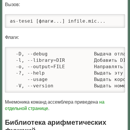
Вызов:
as-tesei [флаги...] infile.mic...
Флаги:
  -D, --debug                Выдача отладо
  -l, --library=DIR          Добавить DIR 
  -o, --output=FILE          Направлять р
  -?, --help                 Выдать эту сп
      --usage                Выдать коротк
  -V, --version              Выдать номер
Мнемоника команд ассемблера приведена
на
отдельной странице
.
Библиотека арифметических