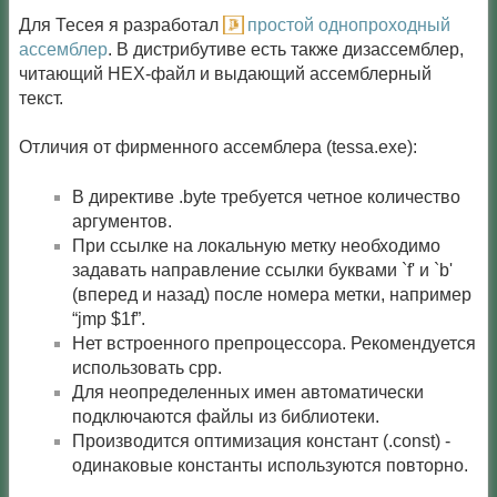
Для Тесея я разработал
простой однопроходный
ассемблер
. В дистрибутиве есть также дизассемблер,
читающий HEX-файл и выдающий ассемблерный
текст.
Отличия от фирменного ассемблера (tessa.exe):
В директиве .byte требуется четное количество
аргументов.
При ссылке на локальную метку необходимо
задавать направление ссылки буквами `f' и `b'
(вперед и назад) после номера метки, например
“jmp $1f”.
Нет встроенного препроцессора. Рекомендуется
использовать cpp.
Для неопределенных имен автоматически
подключаются файлы из библиотеки.
Производится оптимизация констант (.const) -
одинаковые константы используются повторно.