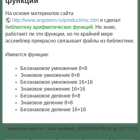
функций
На основе материалов сайта
http://www.angstrem.ru/product/risc.htm
я сделал
библиотеку арифметических функций
. Не знаю,
работают ли эти функции, но по крайней мере
ассемблер прекрасно связывает файлы из библиотеки.
Имеются функции:
Беззнаковое умножение 8×8
Знаковое умножение 8×8
Беззнаковое умножение 16×16
Знаковое умножение 16×16
Беззнаковое деление 8×8
Знаковое деление 8×8
Беззнаковое деление 16×16
tesei/tesei-asm.txt
· Last modified: 2022/05/16 05:26 by
127.0.0.1