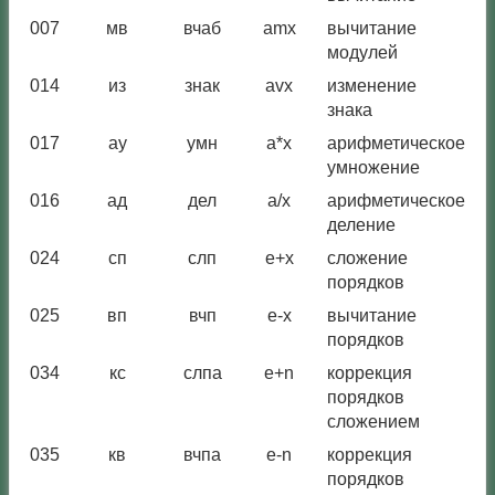
007
мв
вчаб
amx
вычитание
модулей
014
из
знак
avx
изменение
знака
017
ау
умн
a*x
арифметическое
умножение
016
ад
дел
a/x
арифметическое
деление
024
сп
слп
e+x
сложение
порядков
025
вп
вчп
e-x
вычитание
порядков
034
кс
слпа
e+n
коррекция
порядков
сложением
035
кв
вчпа
e-n
коррекция
порядков