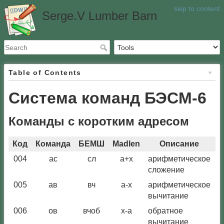
skip to content
Serge.V Lumber Barn
Table of Contents
Система команд БЭСМ-6
Команды с коротким адресом
Код
Команда
БЕМШ
Madlen
Описание
Г
004
ас
сл
a+x
арифметическое
сложение
005
ав
вч
a-x
арифметическое
вычитание
006
ов
вчоб
x-a
обратное
вычитание