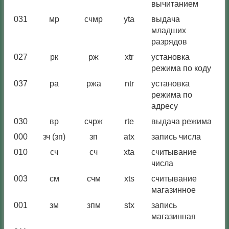
вычитанием
031
мр
счмр
yta
выдача
младших
разрядов
027
рк
рж
xtr
установка
режима по коду
037
ра
ржа
ntr
установка
режима по
адресу
030
вр
счрж
rte
выдача режима
000
зч (зп)
зп
atx
запись числа
010
сч
сч
xta
считывание
числа
003
см
счм
xts
считывание
магазинное
001
зм
зпм
stx
запись
магазинная