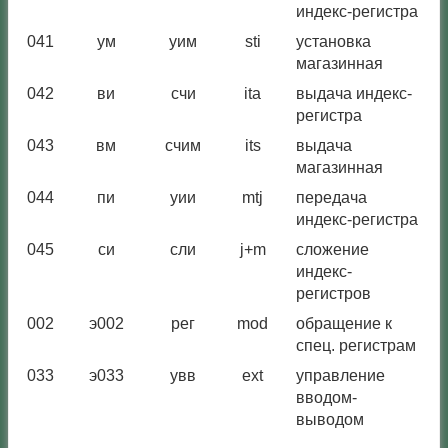
индекс-регистра
041
ум
уим
sti
установка
магазинная
042
ви
счи
ita
выдача индекс-
регистра
043
вм
счим
its
выдача
магазинная
044
пи
уии
mtj
передача
индекс-регистра
045
си
сли
j+m
сложение
индекс-
регистров
002
э002
рег
mod
обращение к
спец. регистрам
033
э033
увв
ext
управление
вводом-
выводом