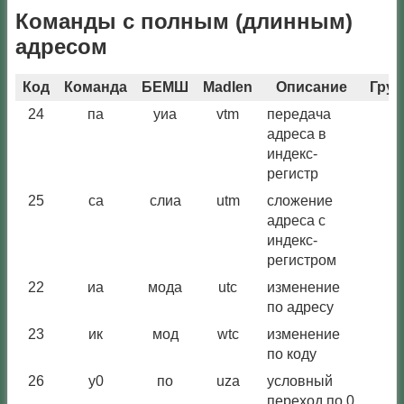
Команды с полным (длинным)
адресом
Код
Команда
БЕМШ
Madlen
Описание
Груп
24
па
уиа
vtm
передача
-
адреса в
индекс-
регистр
25
са
слиа
utm
сложение
-
адреса с
индекс-
регистром
22
иа
мода
utc
изменение
-
по адресу
23
ик
мод
wtc
изменение
-
по коду
26
у0
по
uza
условный
-
переход по 0