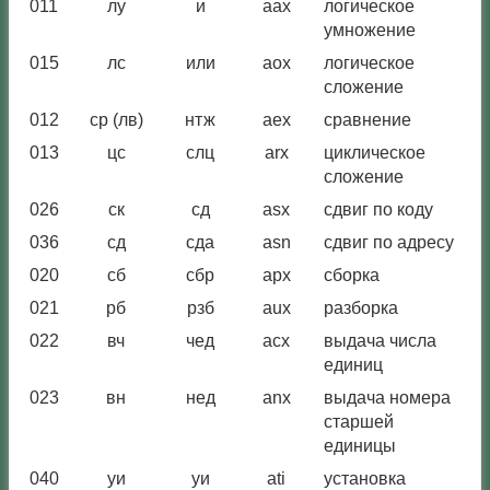
011
лу
и
aax
логическое
умножение
015
лс
или
aox
логическое
сложение
012
ср (лв)
нтж
aex
сравнение
013
цс
слц
arx
циклическое
сложение
026
ск
сд
asx
сдвиг по коду
036
сд
сда
asn
сдвиг по адресу
020
сб
сбр
apx
сборка
021
рб
рзб
aux
разборка
022
вч
чед
acx
выдача числа
единиц
023
вн
нед
anx
выдача номера
старшей
единицы
040
уи
уи
ati
установка