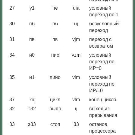
27
у1
пе
uia
условный
-
переход по 1
30
пб
пб
uj
безусловный
-
переход
31
пв
пв
vjm
переход с
-
возвратом
34
и0
пио
vzm
условный
-
переход по
ИР=0
35
и1
пино
vim
условный
-
переход по
ИР/=0
37
кц
цикл
vlm
конец цикла
-
32
э32
выпр
ij
выход из
П
прерывания
33
э33
стоп
33
останов
-
процессора