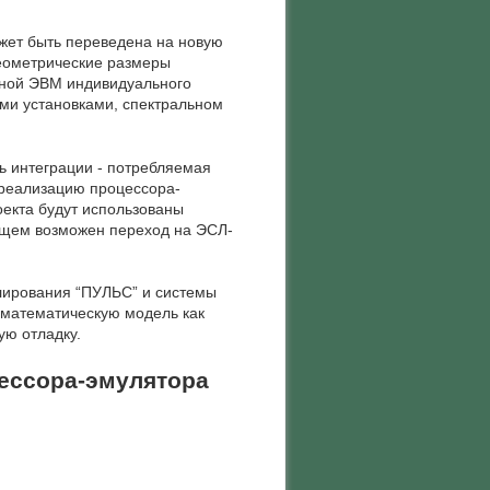
жет быть переведена на новую
геометрические размеры
щной ЭВМ индивидуального
ими установками, спектральном
 интеграции - потребляемая
 реализацию процессора-
оекта будут использованы
дущем возможен переход на ЭСЛ-
елирования “ПУЛЬС” и системы
 математическую модель как
ую отладку.
цессора-эмулятора