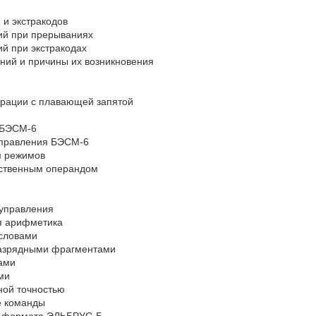
 и экстракодов
вий при прерываниях
ий при экстракодах
аний и причины их возникновения
ерации с плавающей запятой
 БЭСМ-6
управления БЭСМ-6
м режимов
дственным операндом
 управления
ая арифметика
условами
разрядными фрагментами
ами
ми
ной точностью
е команды