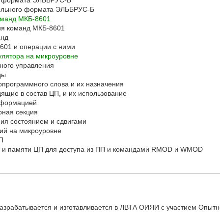
о формата ЭЛЬБРУС-Б
ельного формата ЭЛЬБРУС-Б
оманд МКБ-8601
ия команд МКБ-8601
анд
601 и операции с ними
улятора на микроуровне
ного управления
ды
опрограммного слова и их назначения
дящие в состав ЦП, и их использование
информацией
рная секция
ния состоянием и сдвигами
ний на микроуровне
П
ов и памяти ЦП для доступа из ПП и командами RMOD и WMOD
азрабатывается и изготавливается в ЛВТА ОИЯИ с участием Опытн