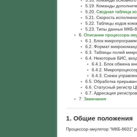
5.18. Команды основног
5.19. Команды дополнит
5.20.
Сводная таблица к
5.21. Скорость исполнен
5.22. Таблицы кодов ком
5.23. Типы данных МКБ-8
6.
Описание процессора-эм
6.1. Блок микропрограмм
6.2. Формат микрокоман
6.3. Таблицы полей микр
6.4. Некоторые БИС, вхо
6.4.1. Блок обмена 
6.4.2. Микропроцессо
6.4.3. Схема управле
6.5. Обработка прерыва
6.6. Статусный регистр Ц
6.7. Адресация регистр
7.
Замечания
1. Общие положения
Процессор-эмулятор “МКБ-8601” р