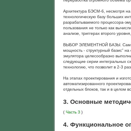
Архитектура БЭСМ-6, несмотря на
технологическую базу больших ин
разрабатываемого процессора-эму
пользования не только как вычисл
анализе, триггерах второго уровн
ВЫБОР ЭЛЕМЕНТНОЙ БАЗЫ. Самым в
мощность - структурный базис” н
эмулятора целесообразно выполнит
следующие серии интегральных схе
технологию, что позволит в 2-3 р
На этапах проектирования и изго
автоматизированного проектирова
отдельных блоков, так и в целом в
3. Основные методич
(
Часть 3
)
4. Функциональное о