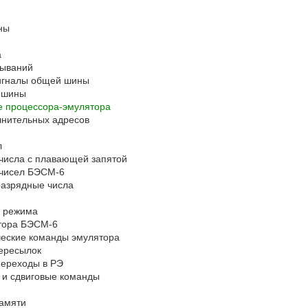
ны
а
рываний
сигналы общей шины
й шины
е процессора-эмулятора
лнительных адресов
л
 числа с плавающей запятой
 чисел БЭСМ-6
-разрядные числа
о режима
ятора БЭСМ-6
ческие команды эмулятора
пересылок
 переходы в РЭ
е и сдвиговые команды
памяти