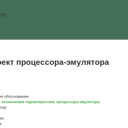
rn
оект процессора-эмулятора
ое обоснование
 технические характеристики процессора-эмулятора
сор
ах
а