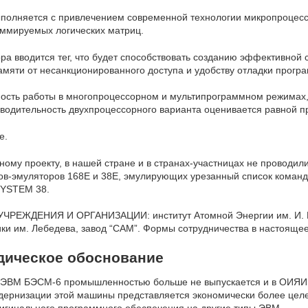
полняется с привлечением современной технологии микропроцесс
ммируемых логических матриц.
ра вводится тег, что будет способствовать созданию эффективной
амяти от несанкционированного доступа и удобству отладки прогр
ость работы в многопроцессорном и мультипрограммном режимах, 
водительность двухпроцессорного варианта оценивается равной 
е.
ому проекту, в нашей стране и в странах-участницах не проводил
в-эмуляторов 168Е и 38Е, эмулирующих урезанный список команд
SYSTEM 38.
ЖДЕНИЯ И ОРГАНИЗАЦИИ: институт Атомной Энергии им. И. В. 
ки им. Лебедева, завод “САМ”. Формы сотрудничества в настоящее
одическое обоснование
 ЭВМ БЭСМ-6 промышленностью больше не выпускается и в ОИЯИ 
одернизации этой машины представляется экономически более цел
игинального программного обеспечения на другие типы ЭВМ.