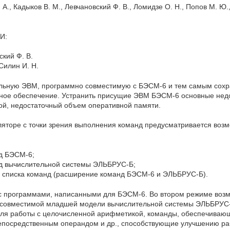
А., Кадыков В. М., Левчановский Ф. В., Ломидзе О. Н., Попов М. Ю.
И:
ский Ф. В.
Силин И. Н.
льную ЭВМ, программно совместимую с БЭСМ-6 и тем самым сохр
ное обеспечение. Устранить присущие ЭВМ БЭСМ-6 основные недо
ой, недостаточный объем оперативной памяти.
яторе с точки зрения выполнения команд предусматривается возм
д БЭСМ-6;
д вычислительной системы ЭЛЬБРУС-Б;
о списка команд (расширение команд БЭСМ-6 и ЭЛЬБРУС-Б).
 с программами, написанными для БЭСМ-6. Во втором режиме воз
о совместимой младшей модели вычислительной системы ЭЛЬБРУС-
ля работы с целочисленной арифметикой, команды, обеспечиваю
непосредственным операндом и др., способствующие улучшению ра