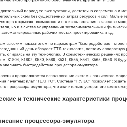
 длительный период ее эксплуатации, достаточно современна и мо
тегральных схем без существенных затрат ресурсов и сил. Малые 
лятора открывают возможности его использования в качестве мо
ителя, но и в системах управления экспериментальными физическ
я, автоматизированных рабочих местах проектировщика и т.д.
ысоким показателем по параметрам “быстродействие - степень
а сегодняшний день обладает ТТЛ-технология, поэтому аппаратную
ь, опираясь на эту технологию. В схемотехнических решениях пр
м: К1804, К1802, К580, К589, К531, К555, К541, К565, К556. В бу
аза увеличить быстродействие процессора-эмулятора.
товления предполагается использование системы логического мод
ния печатных плат “ТЕХПРО”. Система “ПУЛЬС” позволяет создать
сего процессора-эмулятора, что значительно ускорит его комплексн
еские и технические характеристики про
писание процессора-эмулятора