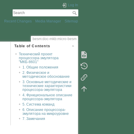
Log In
Recent Changes
Media Manager
Sitemap
besm:doc-mkb:micro-besm
Table of Contents
Технический проект
процессора-эмулятора
"МКБ-8601"
1. Общие положения
2. Физическое и
методическое обоснование
3. Основные методические и
технические характеристики
процессора-эмулятора
4. Функциональное описание
процессора-эмулятора
5. Система команд
6. Описание процессора-
эмулятора на микроуровне
7. Замечания