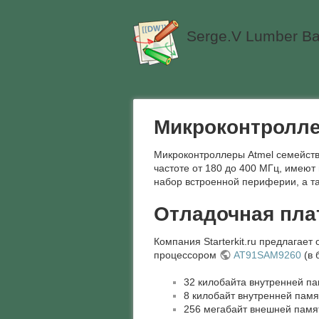
Serge.V Lumber Ba
Микроконтролле
Микроконтроллеры Atmel семейст
частоте от 180 до 400 МГц, имеют
набор встроенной периферии, а та
Отладочная пла
Компания Starterkit.ru предлагает
процессором
AT91SAM9260
(в 
32 килобайта внутренней па
8 килобайт внутренней памя
256 мегабайт внешней памя