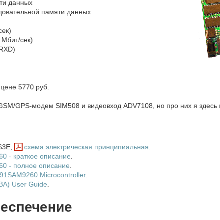
ти данных
довательной памяти данных
сек)
 Мбит/сек)
 RXD)
цене 5770 руб.
GSM/GPS-модем SIM508 и видеовход ADV7108, но про них я здесь п
S3E,
схема электрическая принципиальная
.
0 - краткое описание
.
0 - полное описание
.
AT91SAM9260 Microcontroller
.
BA) User Guide
.
еспечение