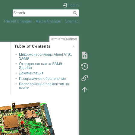
Log In
Recent Changes
Media Manager
Sitemap
arm:arm9-atmel
Table of Contents
Микроконтроллеры Atmel AT91
SAM9
Отладочная плата SAM9-
Spartan
Документация
Программное обеспечение
Расположение элементов на
плате