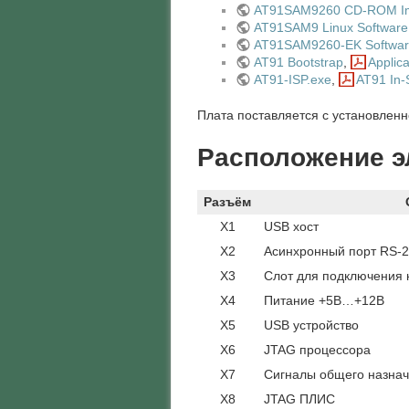
AT91SAM9260 CD-ROM I
AT91SAM9 Linux Software
AT91SAM9260-EK Softwar
AT91 Bootstrap
,
Applic
AT91-ISP.exe
,
AT91 In-
Плата поставляется с установленн
Расположение э
Разъём
X1
USB хост
X2
Асинхронный порт RS-
X3
Слот для подключения
X4
Питание +5В…+12В
X5
USB устройство
X6
JTAG процессора
X7
Сигналы общего назнач
X8
JTAG ПЛИС