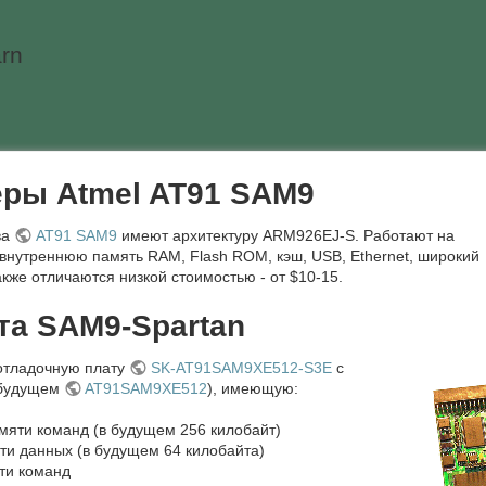
rn
ры Atmel AT91 SAM9
ва
AT91 SAM9
имеют архитектуру ARM926EJ-S. Работают на
 внутреннюю память RAM, Flash ROM, кэш, USB, Ethernet, широкий
кже отличаются низкой стоимостью - от $10-15.
та SAM9-Spartan
 отладочную плату
SK-AT91SAM9XE512-S3E
с
будущем
AT91SAM9XE512
), имеющую:
мяти команд (в будущем 256 килобайт)
ти данных (в будущем 64 килобайта)
ти команд