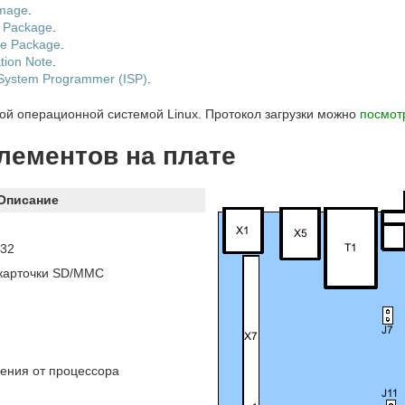
mage
.
 Package
.
e Package
.
ation Note
.
System Programmer (ISP)
.
ой операционной системой Linux. Протокол загрузки можно
посмот
лементов на плате
Описание
232
 карточки SD/MMC
ения от процессора