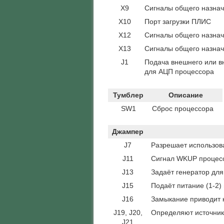
X9
Сигналы общего назна
X10
Порт загрузки ПЛИС
X12
Сигналы общего назна
X13
Сигналы общего назна
J1
Подача внешнего или в
для АЦП процессора
Тумблер
Описание
SW1
Сброс процессора
Джампер
J7
Разрешает использов
J11
Сигнал WKUP процес
J13
Задаёт генератор для
J15
Подаёт питание (1-2)
J16
Замыкание приводит 
J19, J20,
Определяют источник 
J21