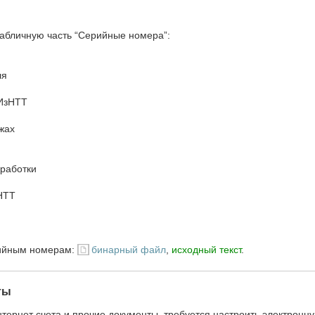
абличную часть “Серийные номера”:
ля
ИзНТТ
жах
работки
НТТ
рийным номерам:
бинарный файл
,
исходный текст
.
ты
тернет счета и прочие документы, требуется настроить электронну