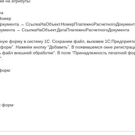
ки на атрибуты:
та
Номер
окумента → СсылкаНаОбъект.НомерПлатежноРасчетногоДокумент
кумента → СсылкаНаОбъект.ДатаПлатежноРасчетногоДокумента
ную форму в систему 1С. Сохраним файл, вызовем 1С:Предприяти
 форм”. Нажмём кнопку “Добавить”. В появившемся окне регистра
 файл внешней обработки”. В поле “Принадлежность печатной фо
”.
форм:
х форм: