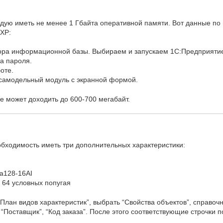
ндую иметь не менее 1 Гбайта оперативной памяти. Вот данные п
 XP:
бора информационной базы. Выбираем и запускаем 1С:Предприяти
да пароля.
оте.
 самодельный модуль с экранной формой.
e может доходить до 600-700 мегабайт.
обходимость иметь три дополнительных характеристики:
a128-16AI
 64 условных попугая
План видов характеристик”, выбрать “Свойства объектов”, справоч
 “Поставщик”, “Код заказа”. После этого соответствующие строчки п