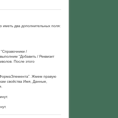
 иметь два дополнительных поля:
“Справочники /
ыполним “Добавить / Реквизит
мволов. После этого
/ ФормаЭлемента”. Жмем правую
кам свойства Имя, Данные,
я.
инут.
нут.