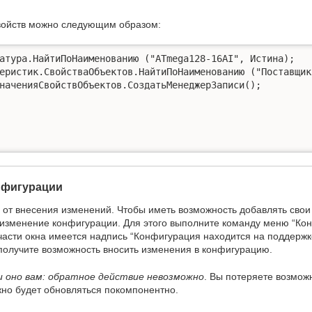
войств можно следующим образом:
атура.НайтиПоНаименованию ("ATmega128-16AI", Истина);

еристик.СвойстваОбъектов.НайтиПоНаименованию ("Поставщик"
наченияСвойствОбъектов.СоздатьМенеджерЗаписи();

нфигурации
от внесения изменений. Чтобы иметь возможность добавлять свои 
изменение конфигурации. Для этого выполните команду меню “Кон
части окна имеется надпись “Конфигурация находится на поддержк
 получите возможность вносить изменения в конфигурацию.
и оно вам: обратное действие невозможно
. Вы потеряете возмож
но будет обновляться покомпонентно.