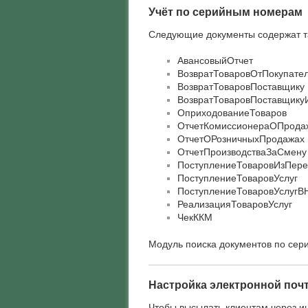
Учёт по серийным номерам
Следующие документы содержат т
АвансовыйОтчет
ВозвратТоваровОтПокупате
ВозвратТоваровПоставщику
ВозвратТоваровПоставщику
ОприходованиеТоваров
ОтчетКомиссионераОПрода
ОтчетОРозничныхПродажах
ОтчетПроизводстваЗаСмену
ПоступлениеТоваровИзПере
ПоступлениеТоваровУслуг
ПоступлениеТоваровУслугВ
РеализацияТоваровУслуг
ЧекККМ
Модуль поиска документов по се
Настройка электронной поч
Чтобы высылать клиентам через ин