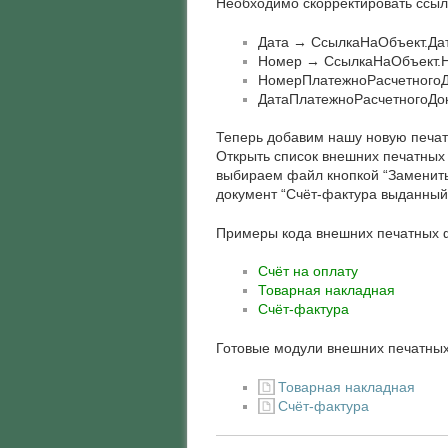
Необходимо скорректировать ссыл
Дата → СсылкаНаОбъект.Да
Номер → СсылкаНаОбъект.
НомерПлатежноРасчетногоД
ДатаПлатежноРасчетногоДо
Теперь добавим нашу новую печат
Открыть список внешних печатных
выбираем файл кнопкой “Заменить
документ “Счёт-фактура выданный
Примеры кода внешних печатных 
Счёт на оплату
Товарная накладная
Счёт-фактура
Готовые модули внешних печатны
Товарная накладная
Счёт-фактура