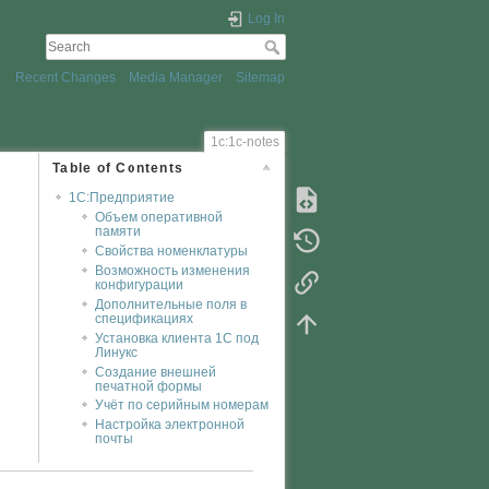
Log In
Recent Changes
Media Manager
Sitemap
1c:1c-notes
Table of Contents
1С:Предприятие
Объем оперативной
памяти
Свойства номенклатуры
Возможность изменения
конфигурации
Дополнительные поля в
спецификациях
Установка клиента 1С под
Линукс
Создание внешней
печатной формы
Учёт по серийным номерам
Настройка электронной
почты