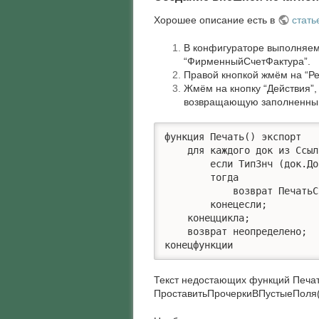
Хорошее описание есть в
стать
В конфигураторе выполняем
“ФирменныйСчетФактура”.
Правой кнопкой жмём на “Ре
Жмём на кнопку “Действия”,
возвращающую заполненный
функция Печать() экспорт

    для каждого док из Ссыл
	если ТипЗнч (док.ДокументОснование) = Тип ("ДокументСсылка.РеализацияТоваровУслуг")

	тогда

	    возврат ПечатьСчетаФактуры (СобратьДанныеПоРеализацияТоваровУслуг (док.ДокументОснование));

	конецесли;

    конеццикла;

    возврат неопределено;

конецфункции
Текст недостающих функций Печа
ПроставитьПрочеркиВПустыеПоля()