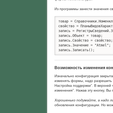
Из программы занести значения с
товар = Справочники.Номенкл
свойство = ПланыВидовХаракт
запись = РегистрыСведений.З
запись.Объект = товар;

запись.Свойство = свойство;

запись.Значение = "Atmel";

запись.Записать();
Возможность изменения ко
Изначально конфигурация закрыта 
изменять формы, надо разрешить 
Настройка поддержки”. В верхней 
изменения”. Нажав эту кнопку, Вы
Хорошенько подумайте, а надо л
обновления конфигурации. Но мож