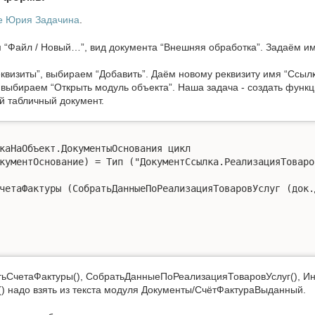
е Юрия Задачина
.
 “Файл / Новый…”, вид документа “Внешняя обработка”. Задаём им
квизиты”, выбираем “Добавить”. Даём новому реквизиту имя “Ссыл
 выбираем “Открыть модуль объекта”. Наша задача - создать функци
 табличный документ.
каНаОбъект.ДокументыОснования цикл

тьСчетаФактуры(), СобратьДанныеПоРеализацияТоваровУслуг(), И
 надо взять из текста модуля Документы/СчётФактураВыданный.