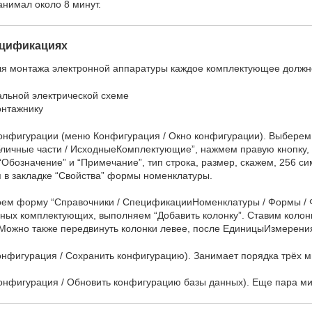
анимал около 8 минут.
ецификациях
я монтажа электронной аппаратуры каждое комплектующее должно
альной электрической схеме
онтажнику
конфигурации (меню Конфигурация / Окно конфигурации). Выберем 
ичные части / ИсходныеКомплектующие”, нажмем правую кнопку, в
“Обозначение” и “Примечание”, тип строка, размер, скажем, 256 си
я в закладке “Свойства” формы номенклатуры.
роем форму “Справочники / СпецификацииНоменклатуры / Формы 
дных комплектующих, выполняем “Добавить колонку”. Ставим колон
Можно также передвинуть колонки левее, после ЕдиницыИзмерени
фигурация / Сохранить конфигурацию). Занимает порядка трёх м
онфигурация / Обновить конфигурацию базы данных). Еще пара ми