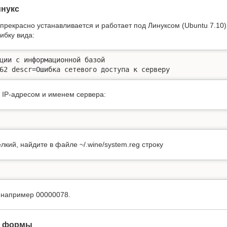
инукс
прекрасно устанавливается и работает под Линуксом (Ubuntu 7.10) 
ибку вида:
ции с информационной базой

62 descr=Ошибка сетевого доступа к серверу
 с IP-адресом и именем сервера:
кий, найдите в файле ~/.wine/system.reg строку
, например 00000078.
й формы