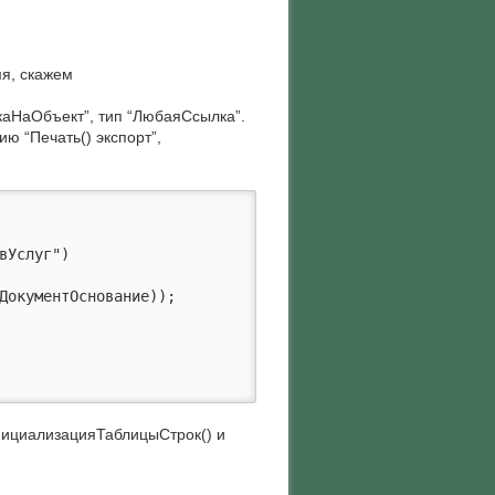
я, скажем
каНаОбъект”, тип “ЛюбаяСсылка”.
ю “Печать() экспорт”,
нициализацияТаблицыСтрок() и